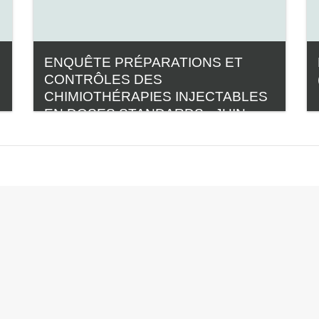
ENQUÊTE PRÉPARATIONS ET
CONTRÔLES DES
CHIMIOTHÉRAPIES INJECTABLES
EN DOSES STANDARDS - JUIN
2017
Catégorie:
Enquêtes GERPAC
Voir le cours