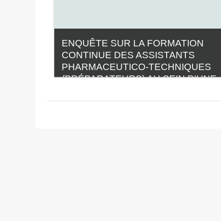
ENQUÊTE SUR LA FORMATION
CONTINUE DES ASSISTANTS
PHARMACEUTICO-TECHNIQUES
(PRÉPARATEURS) AU SEIN D'UNE
ZONE DE PRODUCTION À
ATMOSPHÈRE CONTRÔLÉE -
DÉCEMBRE 2022
Catégorie:
Enquêtes GERPAC
Voir le cours